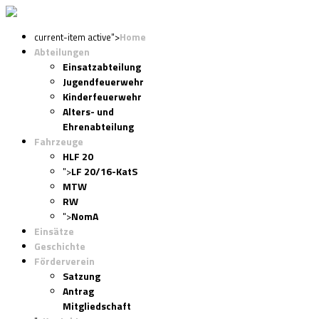
Home
current-item active">
Abteilungen
Einsatzabteilung
Jugendfeuerwehr
Kinderfeuerwehr
Alters- und
Ehrenabteilung
Fahrzeuge
HLF 20
LF 20/16-KatS
">
MTW
RW
NomA
">
Einsätze
Geschichte
Förderverein
Satzung
Antrag
Mitgliedschaft