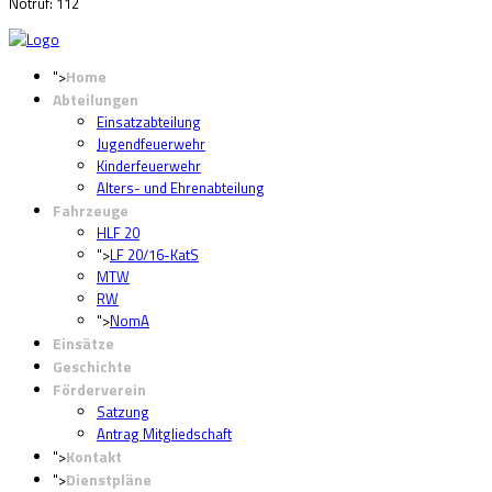
Notruf: 112
Home
">
Abteilungen
Einsatzabteilung
Jugendfeuerwehr
Kinderfeuerwehr
Alters- und Ehrenabteilung
Fahrzeuge
HLF 20
">
LF 20/16-KatS
MTW
RW
">
NomA
Einsätze
Geschichte
Förderverein
Satzung
Antrag Mitgliedschaft
Kontakt
">
Dienstpläne
">